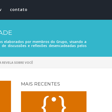
v
contato
DADE
tos elaborados por membros do Grupo, visando a
o de discussões e reflexões desencadeadas pelos
RA REVELA SOBRE VOCÊ
MAIS RECENTES