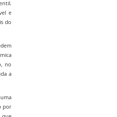
ntil.
vel e
is do
edem
mica
o, no
uda a
o uma
o por
r que