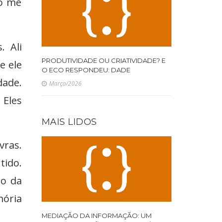
so me
. Ali
PRODUTIVIDADE OU CRIATIVIDADE? E
e ele
O ECO RESPONDEU: DADE
ade.
Março/2026
 Eles
MAIS LIDOS
vras.
tido.
jo da
mória
MEDIAÇÃO DA INFORMAÇÃO: UM