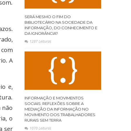
 som.
SERÁ MESMO O FIM DO
BIBLIOTECÁRIO NA SOCIEDADE DA
azos.
INFORMAÇÃO, DO CONHECIMENTO E
DA IGNORÂNCIA?
rado,
1287 Leituras
o com
io. A
io e,
tura.
INFORMAÇÃO E MOVIMENTOS
SOCIAIS: REFLEXÕES SOBRE A
a não
MEDIAÇÃO DA INFORMAÇÃO NO
MOVIMENTO DOS TRABALHADORES
ia, o
RURAIS SEM TERRA
a ser
1070 Leituras