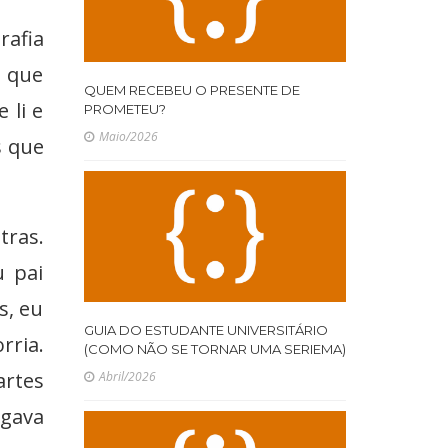
rafia
o que
QUEM RECEBEU O PRESENTE DE
 li e
PROMETEU?
Maio/2026
s que
tras.
u pai
s, eu
GUIA DO ESTUDANTE UNIVERSITÁRIO
rria.
(COMO NÃO SE TORNAR UMA SERIEMA)
artes
Abril/2026
egava