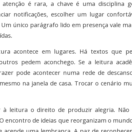
 atenção é rara, a chave é uma disciplina ge
iar notificações, escolher um lugar confortá
. Um único parágrafo lido em presença vale ma
ídas.
tura acontece em lugares. Há textos que p
utros pedem aconchego. Se a leitura acadê
prazer pode acontecer numa rede de descans
 mesmo na janela de casa. Trocar o cenário m
 à leitura o direito de produzir alegria. Nã
. O encontro de ideias que reorganizam o mund
e acende uma lembrança. A paz de reconhece