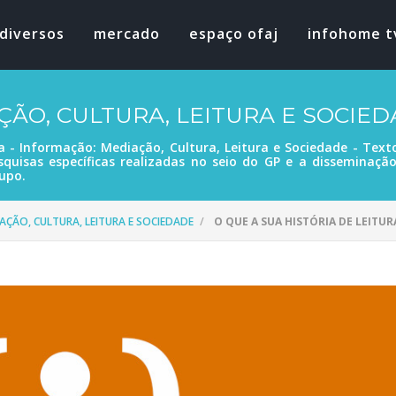
diversos
mercado
espaço ofaj
infohome t
ÇÃO, CULTURA, LEITURA E SOCIE
a - Informação: Mediação, Cultura, Leitura e Sociedade - Tex
squisas específicas realizadas no seio do GP e a disseminaçã
upo.
AÇÃO, CULTURA, LEITURA E SOCIEDADE
O QUE A SUA HISTÓRIA DE LEITU