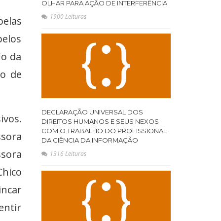
OLHAR PARA AÇÃO DE INTERFERÊNCIA
1900 Leituras
elas
pelos
io da
to de
DECLARAÇÃO UNIVERSAL DOS
ivos.
DIREITOS HUMANOS E SEUS NEXOS
COM O TRABALHO DO PROFISSIONAL
ssora
DA CIÊNCIA DA INFORMAÇÃO
ssora
1316 Leituras
hico
incar
entir