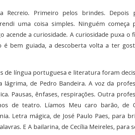
 Recreio. Primeiro pelos brindes. Depois p
Aprendi uma coisa simples. Ninguém começa 
go acende a curiosidade. A curiosidade puxa o f
o é bem guiada, a descoberta volta a ter gos
es de língua portuguesa e literatura foram decis
lágrima, de Pedro Bandeira. A voz da profe
ica. Pausas, ênfases, respirações. Outra profe
os de teatro. Líamos Meu caro barão, de C
ia. Letra mágica, de José Paulo Paes, para br
vras. E A bailarina, de Cecília Meireles, para s