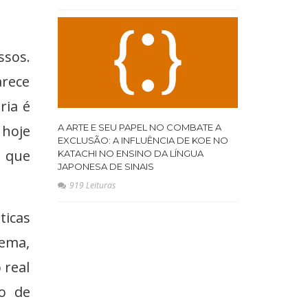
ssos.
arece
ria é
A ARTE E SEU PAPEL NO COMBATE A
 hoje
EXCLUSÃO: A INFLUÊNCIA DE KOE NO
 que
KATACHI NO ENSINO DA LÍNGUA
JAPONESA DE SINAIS
919 Leituras
ticas
oema,
 real
o de