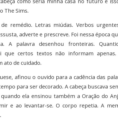
 cabeça como seria minha casa no futuro e is
no The Sims.
e remédio. Letras miúdas. Verbos urgentes
usta, adverte e prescreve. Foi nessa época qu
a. A palavra desenhou fronteiras. Quantid
di que certos textos não informam apenas.
 ato de cuidado.
ese, afinou o ouvido para a cadência das pala
 tempo para ser decorado. A cabeça buscava sen
a quando ela ensinou também a Oração do An
ir e ao levantar-se. O corpo repetia. A me
.