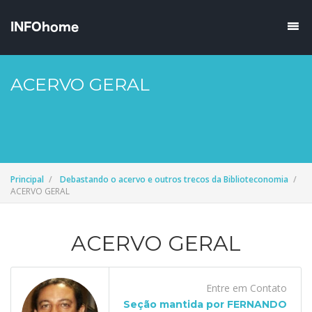
ACERVO GERAL
Principal
Debastando o acervo e outros trecos da Biblioteconomia
ACERVO GERAL
ACERVO GERAL
Entre em Contato
Seção mantida por FERNANDO