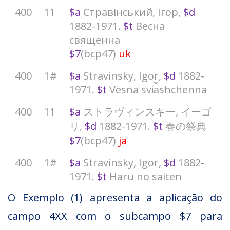
400
11
$a
Стравінський, Ігор,
$d
1882-1971.
$t
Весна
священна
$7
(bcp47)
uk
400
1#
$a
Stravinsky, Igor,
$d
1882-
1971.
$t
Vesna svi︠a︡shchenna
400
11
$a
ストラヴィンスキー, イーゴ
リ,
$d
1882-1971.
$t
春の祭典
$7
(bcp47)
ja
400
1#
$a
Stravinsky, Igor,
$d
1882-
1971.
$t
Haru no saiten
O Exemplo (1) apresenta a aplicação do
campo 4XX com o subcampo $7 para