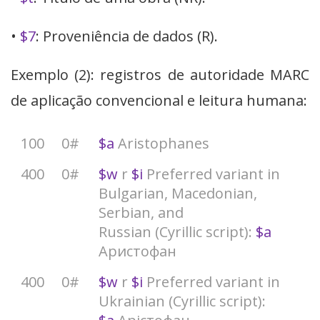
•
$7
: Proveniência de dados (R).
Exemplo (2): registros de autoridade MARC
de aplicação convencional e leitura humana:
100
0#
$a
Aristophanes
400
0#
$w
r
$i
Preferred variant in
Bulgarian, Macedonian,
Serbian, and
Russian (Cyrillic script):
$a
Аристофан
400
0#
$w
r
$i
Preferred variant in
Ukrainian (Cyrillic script):