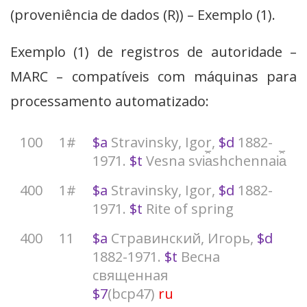
(proveniência de dados (R)) – Exemplo (1).
Exemplo (1) de registros de autoridade –
MARC – compatíveis com máquinas para
processamento automatizado:
100
1#
$a
Stravinsky, Igor,
$d
1882-
1971.
$t
Vesna svi︠a︡shchennai︠a︡
400
1#
$a
Stravinsky, Igor,
$d
1882-
1971.
$t
Rite of spring
400
11
$a
Стравинский, Игорь,
$d
1882-1971.
$t
Весна
священная
$7
(bcp47)
ru