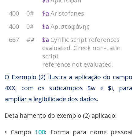
$a
Арiстофан
400
0#
$a
Aristofanes
400
0#
$a
Ἀριστοφάνης
667
##
$a
Cyrillic script references
evaluated. Greek non-Latin
script
reference not evaluated.
O Exemplo (2) ilustra a aplicação do campo
4XX, com os subcampos $w e $i, para
ampliar a legibilidade dos dados.
Detalhamento do exemplo (2) aplicado:
• Campo
100
: Forma para nome pessoal