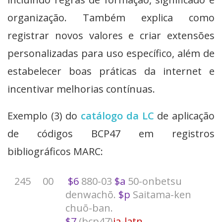
organização. Também explica como
registrar novos valores e criar extensões
personalizadas para uso específico, além de
estabelecer boas práticas da internet e
incentivar melhorias contínuas.
Exemplo (3) do
catálogo da LC
de aplicação
de códigos BCP47 em registros
bibliográficos MARC:
245
00
$6
880-03
$a
50-onbetsu
denwachō.
$p
Saitama-ken
chuō-ban.
$7
(bcp47)
ja
-latn