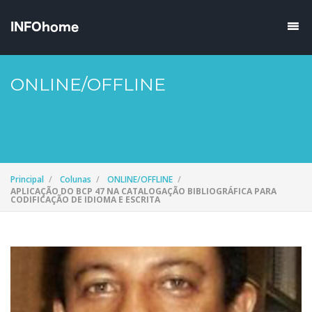
ONLINE/OFFLINE
Principal
Colunas
ONLINE/OFFLINE
APLICAÇÃO DO BCP 47 NA CATALOGAÇÃO BIBLIOGRÁFICA PARA
CODIFICAÇÃO DE IDIOMA E ESCRITA