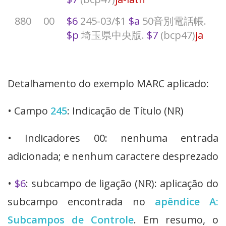
880
00
$6
245-03/$1
$a
50音別電話帳.
$p
埼玉県中央版.
$7
(bcp47)
ja
Detalhamento do exemplo MARC aplicado:
• Campo
245
: Indicação de Título (NR)
• Indicadores 00: nenhuma entrada
adicionada; e nenhum caractere desprezado
•
$6
: subcampo de ligação (NR): aplicação do
subcampo encontrada no
apêndice A:
Subcampos de Controle
. Em resumo, o