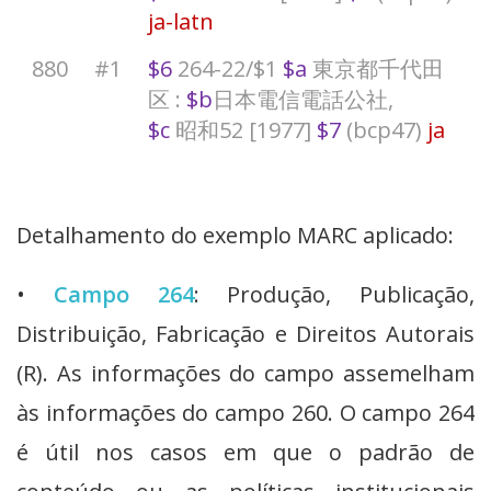
ja-latn
880
#1
$6
264-22/$1
$a
東京都千代田
区 :
$b
日本電信電話公社,
$c
昭和52 [1977]
$7
(bcp47)
ja
Detalhamento do exemplo MARC aplicado:
•
Campo 264
: Produção, Publicação,
Distribuição, Fabricação e Direitos Autorais
(R). As informações do campo assemelham
às informações do campo 260. O campo 264
é útil nos casos em que o padrão de