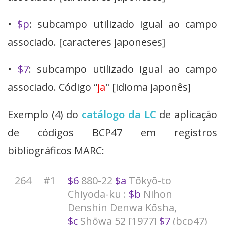
•
$p
: subcampo utilizado igual ao campo
associado. [caracteres japoneses]
•
$7
: subcampo utilizado igual ao campo
associado. Código “
ja
" [idioma japonês]
Exemplo (4) do
catálogo da LC
de aplicação
de códigos BCP47 em registros
bibliográficos MARC:
264
#1
$6
880-22
$a
Tōkyō-to
Chiyoda-ku :
$b
Nihon
Denshin Denwa Kōsha,
$c
Shōwa 52 [1977]
$7
(bcp47)