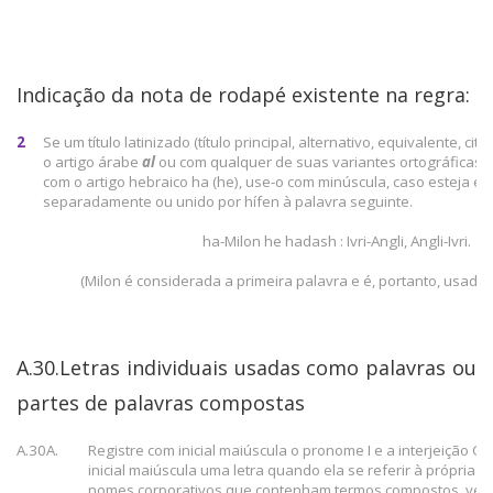
Indicação da nota de rodapé existente na regra:
2
Se um título latinizado (título principal, alternativo, equivalente, ci
o artigo árabe
al
ou com qualquer de suas variantes ortográficas (p
com o artigo hebraico ha (he), use-o com minúscula, caso esteja esc
separadamente ou unido por hífen à palavra seguinte.
ha-Milon he hadash : Ivri-Angli, Angli-Ivri.
(Milon é considerada a primeira palavra e é, portanto, usada
A.30.Letras individuais usadas como palavras ou
partes de palavras compostas
A.30A.
Registre com inicial maiúscula o pronome I e a interjeição O 
inicial maiúscula uma letra quando ela se referir à própria le
nomes corporativos que contenham termos compostos, ver 