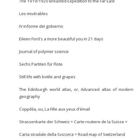
The 1919/1920 Breasted Expedition to the Far East
Les misérables
IV informe deI gobierno
Eileen Ford's a more beautiful you in 21 days
Journal of polymer science
Sechs Partiten für Flote
Still life with bottle and grapes
The Edinburgh world atlas, or, Advanced atlas of modern
geography
Coppélia, ou, La FilIe aux yeux d'émail
Strassenkarte der Schweiz = Carte routiere de la Suisse =
Carta stradale della Svizzera = Road map of Switzerland