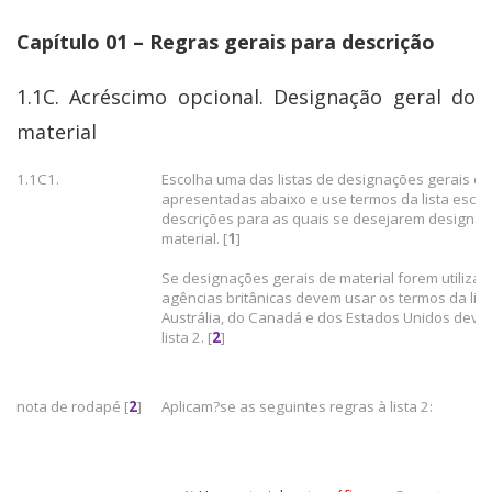
Capítulo 01 – Regras gerais para descrição
1.1C. Acréscimo opcional. Designação geral do
material
1.1C1.
Escolha uma das listas de designações gerais de
apresentadas abaixo e use termos da lista escol
descrições para as quais se desejarem designaç
material. [
1
]
Se designações gerais de material forem utilizad
agências britânicas devem usar os termos da list
Austrália, do Canadá e dos Estados Unidos deve
lista 2. [
2
]
nota de rodapé [
2
]
Aplicam?se as seguintes regras à lista 2: