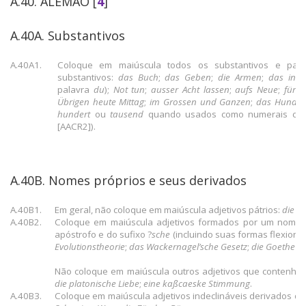
A.40. ALEMÃO [
4
]
A.40A. Substantivos
A.40A1.
Coloque em maiúscula todos os substantivos e pal
substantivos:
das Buch
;
das Geben
;
die Armen
;
das inti
palavra
du
);
Not tun
;
ausser Acht lassen
;
aufs Neue
;
fürs 
Übrigen heute Mittag
;
im Grossen und Ganzen
;
das Hunder
hundert
ou
tausend
quando usados como numerais card
[AACR2]).
A.40B. Nomes próprios e seus derivados
A.40B1.
Em geral, não coloque em maiúscula adjetivos pátrios:
die d
A.40B2.
Coloque em maiúscula adjetivos formados por um nome 
apóstrofo e do sufixo ?
sche
(incluindo suas formas flexiona
Evolutionstheorie
;
das Wackernagel’sche Gesetz
;
die Goethe’s
Não coloque em maiúscula outros adjetivos que contenh
die platonische Liebe
;
eine kaßcaeske Stimmung
.
A.40B3.
Coloque em maiúscula adjetivos indeclináveis derivados d