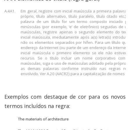
A.4A1.
Em geral, registre com inicial maiúscula a primeira palavra de
próprio, título alternativo, título paralelo, título citado etc.) [
palavra de um título for um termo composto iniciado por
minúsculas (por exemplo, ‘e’ de eletrônico) seguidas de u
maiúsculas, registre apenas o segundo elemento do ter
inicial maiúscula, imediatamente após a(s) letra(s) introdutó
não os elementos separados por hífen. Para um título que 
endereço da Internet (ou parte de um endereço da Internet),
inicial maiúscula o primeiro elemento se ele não estiver
recurso. Se o título incluir um nome corporativo com
maiúsculas, siga o uso de maiúsculas adotado pela própria e
as demais palavras conforme instruído nas regras rela
envolvido. Ver A.20 (AACR2) para a capitalização de nomes d
Exemplos com destaque de cor para os novos
termos incluídos na regra:
The materiaIs of architecture