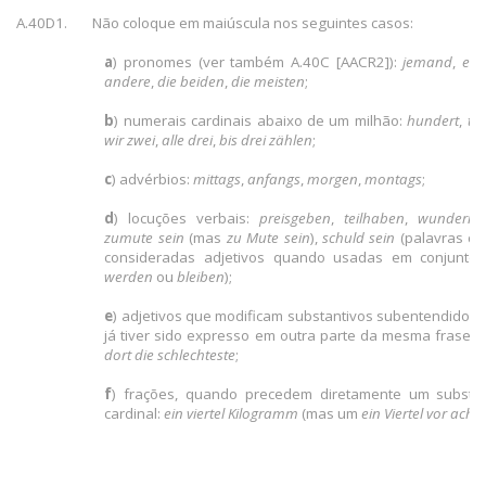
A.40D1.
Não coloque em maiúscula nos seguintes casos:
a
) pronomes (ver também A.40C [AACR2]):
jemand
,
ein
andere
,
die beiden
,
die meisten
;
b
) numerais cardinais abaixo de um milhão:
hundert
,
ta
wir zwei
,
alle drei
,
bis drei zählen
;
c
) advérbios:
mittags
,
anfangs
,
morgen
,
montags
;
d
) locuções verbais:
preisgeben
,
teilhaben
,
wundern
zumute sein
(mas
zu Mute sein
),
schuld sein
(palavras c
consideradas adjetivos quando usadas em conjunt
werden
ou
bleiben
);
e
) adjetivos que modificam substantivos subentendidos,
já tiver sido expresso em outra parte da mesma frase:
H
dort die schlechteste
;
f
) frações, quando precedem diretamente um substa
cardinal:
ein viertel Kilogramm
(mas um
ein Viertel vor acht
)