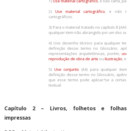
1)
Use
material cartográfico
, e não carta, para
2)
Use
material cartográfico
, e não mod
cartográficos.
3) Para o material tratado no capítulo 8 [AACR
qualquer item não abrangido por um dos outros
4) Use desenho técnico para qualquer ite
definição desse termo no Glossário, apên
representações arquitetônicas, porém,
use 
reprodução de obra de arte
ou
ilustração
, e 
5)
Use conjunto
(
kit
) para qualquer item
definição desse termo no Glossário, apêndi
que esse termo pode aplicar?se a certas ca
textual.
Capítulo 2 – Livros, folhetos e folhas
impressas