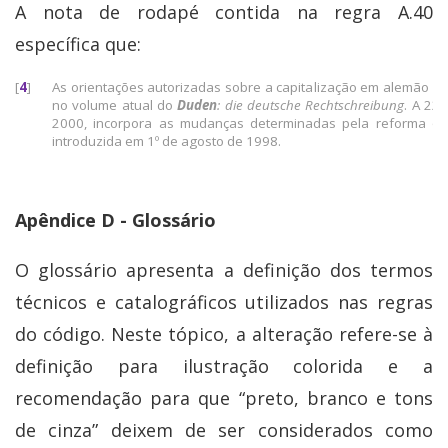
A nota de rodapé contida na regra A.40
específica que:
[
4
]
As orientações autorizadas sobre a capitalização em alemão 
no volume atual do
Duden
: die deutsche Rechtschreibung
. A 22
2000, incorpora as mudanças determinadas pela reforma orto
introduzida em 1º de agosto de 1998.
Apêndice D - Glossário
O glossário apresenta a definição dos termos
técnicos e catalográficos utilizados nas regras
do código. Neste tópico, a alteração refere-se à
definição para ilustração colorida e a
recomendação para que “preto, branco e tons
de cinza” deixem de ser considerados como