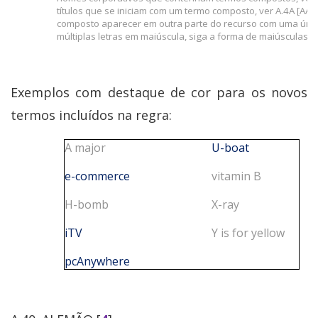
títulos que se iniciam com um termo composto, ver A.4A [AA
composto aparecer em outra parte do recurso com uma únic
múltiplas letras em maiúscula, siga a forma de maiúsculas t
Exemplos com destaque de cor para os novos
termos incluídos na regra:
A major
U-boat
e-commerce
vitamin B
H-bomb
X-ray
iTV
Y is for yellow
pcAnywhere