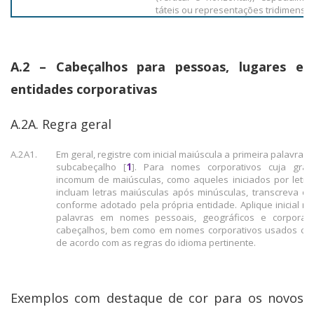
táteis ou representações tridimensio
A.2 – Cabeçalhos para pessoas, lugares e
entidades corporativas
A.2A. Regra geral
A.2A1.
Em geral, registre com inicial maiúscula a primeira palavra 
subcabeçalho [
1
]. Para nomes corporativos cuja graf
incomum de maiúsculas, como aqueles iniciados por letr
incluam letras maiúsculas após minúsculas, transcreva o
conforme adotado pela própria entidade. Aplique inicial m
palavras em nomes pessoais, geográficos e corporat
cabeçalhos, bem como em nomes corporativos usados co
de acordo com as regras do idioma pertinente.
Exemplos com destaque de cor para os novos