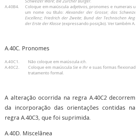
Schweizer Ware
;
die Zürcher Bürger
.
A.40B4.
Coloque em maiúscula adjetivos, pronomes e numerais us
um nome ou título:
Alexander der Grosse
;
das Schweizeri
Excellenz
;
Friedrich der Zweite
;
Bund der Technischen Anges
der Erste der Klasse
(expressando posição). Ver também A.4
A.40C. Pronomes
A.40C1.
Não coloque em maiúscula
ich
.
A.40C2.
Coloque em maiúscula
Sie
e
Ihr
e suas formas flexionada
tratamento formal.
A alteração ocorrida na regra A.40C2 decorrem
da incorporação das orientações contidas na
regra A.40C3, que foi suprimida.
A.40D. Miscelânea