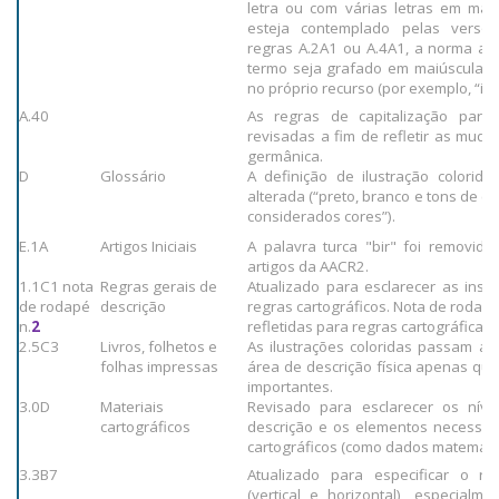
letra ou com várias letras em mai
esteja contemplado pelas versõ
regras A.2A1 ou A.4A1, a norma ag
termo seja grafado em maiúsculas
no próprio recurso (por exemplo, “iT
A.40
As regras de capitalização par
revisadas a fim de refletir as muda
germânica.
D
Glossário
A definição de ilustração colorid
alterada (“preto, branco e tons de c
considerados cores”).
E.1A
Artigos Iniciais
A palavra turca "bir" foi removida d
artigos da AACR2.
1.1C1 nota
Regras gerais de
Atualizado para esclarecer as instr
de rodapé
descrição
regras cartográficos. Nota de rodapé
n.
2
refletidas para regras cartográficas.
2.5C3
Livros, folhetos e
As ilustrações coloridas passam a 
folhas impressas
área de descrição física apenas qu
importantes.
3.0D
Materiais
Revisado para esclarecer os níve
cartográficos
descrição e os elementos necessári
cartográficos (como dados matemátic
3.3B7
Atualizado para especificar o re
(vertical e horizontal), especialm