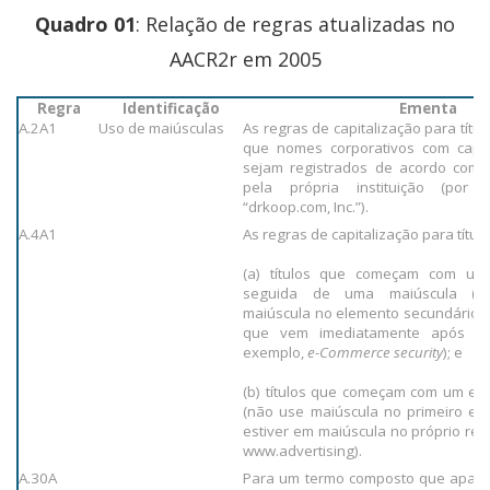
Quadro 01
: Relação de regras atualizadas no
AACR2r em 2005
Regra
Identificação
Ementa
A.2A1
Uso de maiúsculas
As regras de capitalização para títu
que nomes corporativos com capit
sejam registrados de acordo com 
pela própria instituição (por 
“drkoop.com, Inc.”).
A.4A1
As regras de capitalização para títu
(a) títulos que começam com uma
seguida de uma maiúscula (us
maiúscula no elemento secundário 
que vem imediatamente após a le
exemplo,
e-Commerce security
); e
(b) títulos que começam com um end
(não use maiúscula no primeiro el
estiver em maiúscula no próprio rec
www.advertising).
A.30A
Para um termo composto que apare