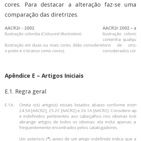
cores. Para destacar a alteração faz-se uma
comparação das diretrizes.
AACR2r - 2002
AACR2r 2002 – atu
Ilustração colorida (
Coloured illustration
)
Ilustração colorid
contenha qualquer 
Ilustração em duas ou mais cores. (Não considere
tons de cinz
o preto e o branco como cores).
considerados cores
Apêndice E – Artigos Iniciais
E.1. Regra geral
E.1A.
Omita o(s) artigo(s) iniciais listados abaixo conforme instr
24.5A [AACR2], 25.2C [AACR2] e 26.1A [AACR2]. Considere apen
e indefinidos pertinentes aos cabeçalhos nos idiomas incluído
abrange artigos de todos os idiomas; ela inclui apenas aq
frequentemente encontrados pelos catalogadores.
Um asterisco (
*
) antes de um artigo indefinido indica que 