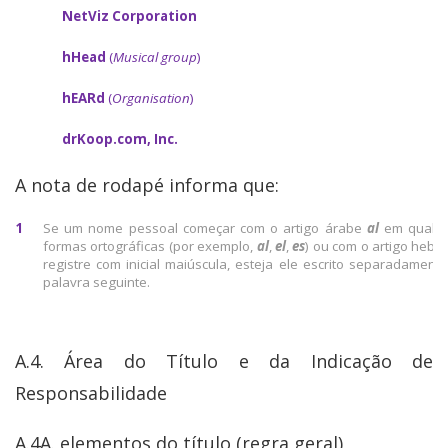
NetViz Corporation
hHead
(
Musical group
)
hEARd
(
Organisation
)
drKoop.com, Inc.
A nota de rodapé informa que:
1
Se um nome pessoal começar com o artigo árabe
al
em qualqu
formas ortográficas (por exemplo,
al
,
el
,
es
) ou com o artigo hebr
registre com inicial maiúscula, esteja ele escrito separadament
palavra seguinte.
A.4. Área do Título e da Indicação de
Responsabilidade
A.4A. elementos do título (regra geral)