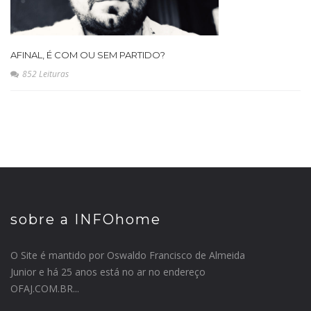
AFINAL, É COM OU SEM PARTIDO?
852 Leituras
sobre a INFOhome
O Site é mantido por Oswaldo Francisco de Almeida
Junior e há 25 anos está no ar no endereço
OFAJ.COM.BR...