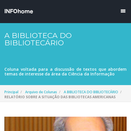
A BIBLIOTECA DO
BIBLIOTECÁRIO
Coluna voltada para a discussão de textos que abordem
temas de interesse da área da Ciência da Informação
Principal
Arquivo de Colunas
A BIBLIOTECA DO BIBLIOTECÁRIO
RELATÓRIO SOBRE A SITUAÇÃO DAS BIBLIOTECAS AMERICANAS