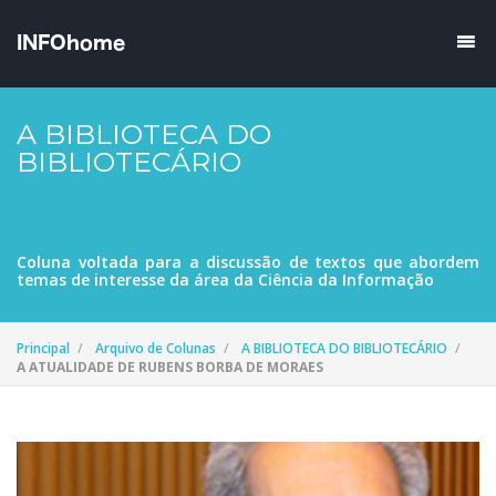
A BIBLIOTECA DO
BIBLIOTECÁRIO
Coluna voltada para a discussão de textos que abordem
temas de interesse da área da Ciência da Informação
Principal
Arquivo de Colunas
A BIBLIOTECA DO BIBLIOTECÁRIO
A ATUALIDADE DE RUBENS BORBA DE MORAES