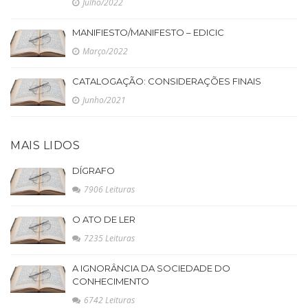
Julho/2022
MANIFIESTO/MANIFESTO – EDICIC
Março/2022
CATALOGAÇÃO: CONSIDERAÇÕES FINAIS
Junho/2021
MAIS LIDOS
DÍGRAFO
7906 Leituras
O ATO DE LER
7235 Leituras
A IGNORÂNCIA DA SOCIEDADE DO
CONHECIMENTO
6742 Leituras