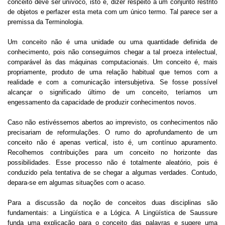
conceito deve ser unívoco, isto é, dizer respeito a um conjunto restrito
de objetos e perfazer esta meta com um único termo. Tal parece ser a
premissa da Terminologia.
Um conceito não é uma unidade ou uma quantidade definida de
conhecimento, pois não conseguimos chegar a tal proeza intelectual,
comparável às das máquinas computacionais. Um conceito é, mais
propriamente, produto de uma relação habitual que temos com a
realidade e com a comunicação intersubjetiva. Se fosse possível
alcançar o significado último de um conceito, teríamos um
engessamento da capacidade de produzir conhecimentos novos.
Caso não estivéssemos abertos ao imprevisto, os conhecimentos não
precisariam de reformulações. O rumo do aprofundamento de um
conceito não é apenas vertical, isto é, um contínuo apuramento.
Recolhemos contribuições para um conceito no horizonte das
possibilidades. Esse processo não é totalmente aleatório, pois é
conduzido pela tentativa de se chegar a algumas verdades. Contudo,
depara-se em algumas situações com o acaso.
Para a discussão da noção de conceitos duas disciplinas são
fundamentais: a Lingüística e a Lógica. A Lingüística de Saussure
funda uma explicação para o conceito das palavras e sugere uma