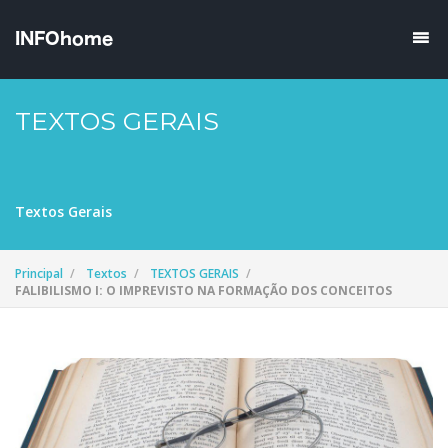
TEXTOS GERAIS
Textos Gerais
Principal
Textos
TEXTOS GERAIS
FALIBILISMO I: O IMPREVISTO NA FORMAÇÃO DOS CONCEITOS