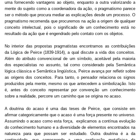
uma fornecendo vantagens ao objeto, enquanto a outra valorizando a
mente do sujeito como a coordenadora da ação, o pragmatismo parece
ser o método que procura mediar as explicações desde um processo. O
pragmatismo recomenda que procuremos na ação a origem de qualquer
conceito intelectual, pois o significado de um conhecimento está no
resultado da ação que é engendrado pelo contato com os objetos.
No interior das propostas pragmatistas encontramos as contribuições
da Lógica de Peirce (1839-1914), a qual discute a vida dos conceitos.
Além do atributo convencional de um símbolo, aceitável pela maioria
dos especialistas no assunto, tal como considerado pela Semântica
lógica clássica e Semântica lingüística, Peirce avança por refletir sobre
as origens dos conceitos. Para tanto, o pensador relaciona os signos
produzidos pela mente, mesmo os que antecedem a simbolização. Isto
é, antes do conceito representar por convenção um conhecimento
sobre a realidade, percorre um caminho que se origina no acaso.
A doutrina do acaso é uma das teses de Peirce, que consiste em
afirmar categoricamente que o acaso é uma força presente no universo.
Assumindo o acaso como esta força,
explicamos a contínua evolução
do conhecimento humano e a diversidade de elementos encontrados na
natureza para que possam ser estudado. Outra doutrina é a da
continuidade, que corresponde a uma explicação metafísica da