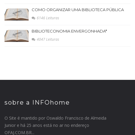
COMO ORGANIZAR UMA BIBLIOTECA PÚBLICA
6146 Leituras
BIBLIOTECONOMIA ENVERGONHADA*
4047 Leituras
sobre a INFOhome
O Site é mantido por Oswaldo Francisco de Almeida
Junior e há 25 anos está no ar no endereço
OFAJ.COM.BR...