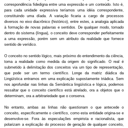
correspondência fidedigna entre uma expressão e um conteúdo. Isto é,
para cada unidade expressiva teríamos uma idéia correspondente,
constituindo uma díada. A variação ficaria a cargo de processos
diversos no eixo diacrônico (histórico), entre estes, a analogia aplicada
à formação de novas palavras e sentidos. De qualquer modo, tomado
dentro do sistema (língua), o conceito deve corresponder perfeitamente
a uma expressão, porém sem um atributo da realidade que fornece
sentido de verídico.
O conceito no sentido lógico, mais próximo do entendimento da ciência,
toma a realidade como medida da origem do significado. O real é
submetido à delimitação dos conceitos via um tipo de representação,
que pode ser um termo científico. Longe da matriz diádica da
Lingüística entramos em uma explicação supostamente triádica. Sem
nos aprofundar nas linhas da Semântica lingüística e lógica, podemos
ressaltar que o conceito científico está atrelado, ora a objetos que o
determinam, ora a arbitrariedade que o conserva.
No entanto, ambas as linhas não questionam o que antecede o
conceito, especificamente o científico, como esta entidade origina-se e
desenvolve-se. Fora às especulações empirista e racionalista, que
polarizam a explicação do processo de geração de qualquer conceito,