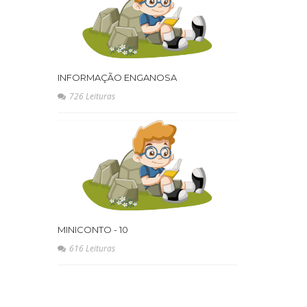
INFORMAÇÃO ENGANOSA
726 Leituras
MINICONTO - 10
616 Leituras