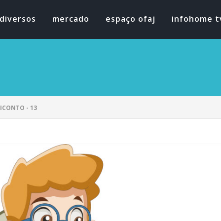
diversos
mercado
espaço ofaj
infohome t
ICONTO - 13