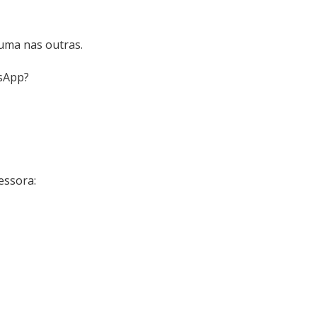
 uma nas outras.
asApp?
essora: