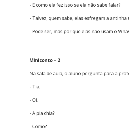
- E como ela fez isso se ela não sabe falar?
- Talvez, quem sabe, elas esfregam a antinha
- Pode ser, mas por que elas não usam o Wh
Miniconto – 2
Na sala de aula, o aluno pergunta para a prof
- Tia.
- Oi.
- A pia chia?
- Como?