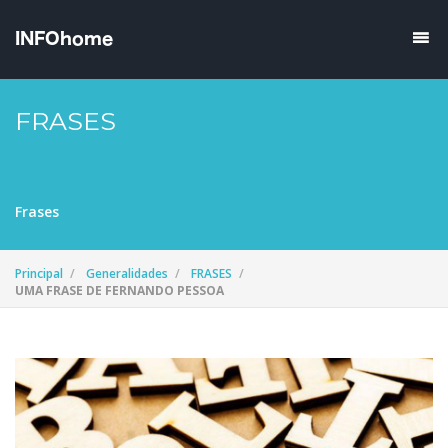
FRASES
Frases
Principal
Generalidades
FRASES
UMA FRASE DE FERNANDO PESSOA