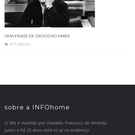
UMA FRASE DE GROUCHO MARX
871 Leituras
sobre a INFOhome
O Site é mantido por Oswaldo Francisco de Almeida
Junior e há 25 anos está no ar no endereço