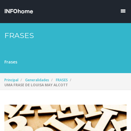
FRASES
Frases
Principal
Generalidades
FRASES
UMA FRASE DE LOUISA MAY ALCOTT