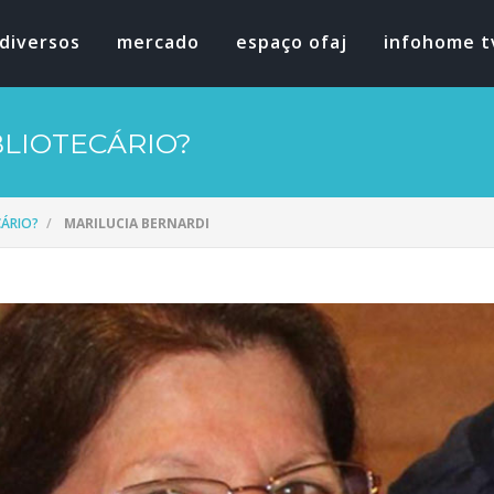
diversos
mercado
espaço ofaj
infohome t
BLIOTECÁRIO?
CÁRIO?
MARILUCIA BERNARDI