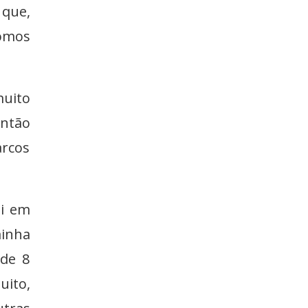
 que,
somos
muito
então
arcos
ei em
minha
 de 8
uito,