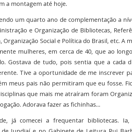
om a montagem até hoje.
 sendo um quarto ano de complementação a nív
istração e Organização de Bibliotecas, Referê
, Organização Social e Política do Brasil, etc. A 
ente mulheres, em cerca de 40, que ao long
o. Gostava de tudo, pois sentia que a cada d
rente. Tive a oportunidade de me inscrever p
ém meus pais não permitiram que eu fosse. Fi
isciplinas que mais me atraíram foram Organi
ogação. Adorava fazer as fichinhas...
e, já comecei a frequentar bibliotecas. Ia
a de Jundiaí e no Gabinete de Leitura Rui Bar