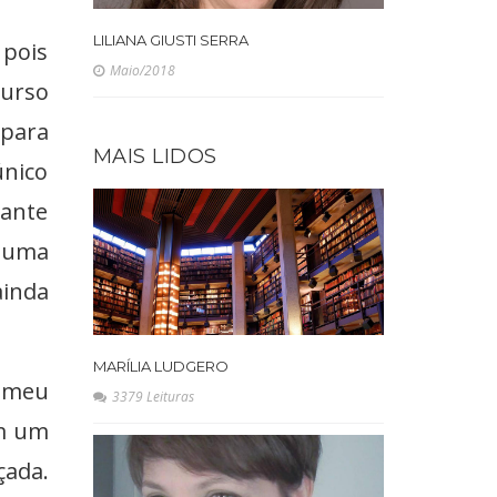
LILIANA GIUSTI SERRA
 pois
Maio/2018
curso
 para
MAIS LIDOS
único
tante
, uma
ainda
MARÍLIA LUDGERO
 meu
3379 Leituras
am um
çada.