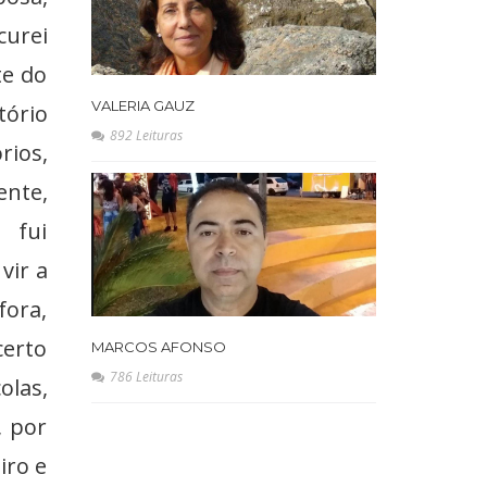
curei
te do
VALERIA GAUZ
tório
892 Leituras
rios,
nte,
 fui
vir a
fora,
certo
MARCOS AFONSO
786 Leituras
olas,
, por
iro e