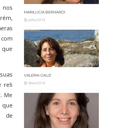
, nos
MARILUCIA BERNARDI
orém,
Julho/2018
meras
o com
a que
 suas
VALERIA GAUZ
Maio/2018
 reli
r. Me
 que
l de