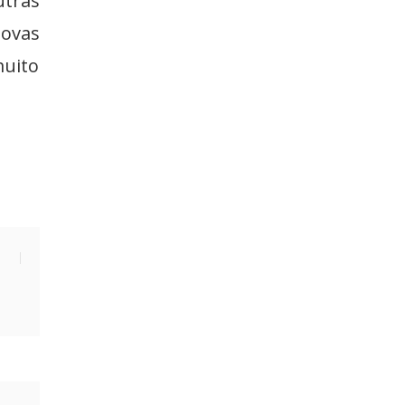
utras
ovas
muito