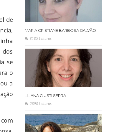
el de
ncia,
MARIA CRISTIANE BARBOSA GALVÃO
3185 Leituras
minha
o dos
ia se
ara o
cou a
zação
LILIANA GIUSTI SERRA
2898 Leituras
, com
bosa,