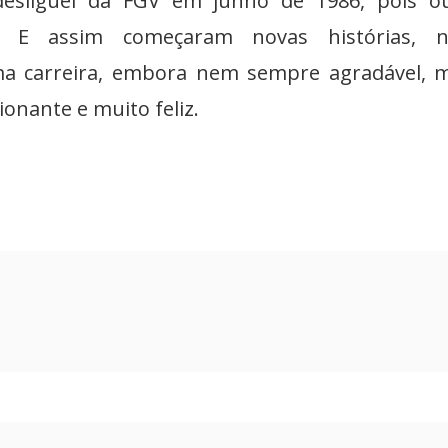
desliguei da FGV em junho de 1986, pois o
o. E assim começaram novas histórias, n
ma carreira, embora nem sempre agradável, 
ionante e muito feliz.