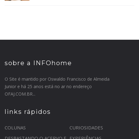
sobre a INFOhome
O Site é mantido por Oswaldo Francisco de Almeida
Junior e há 25 anos está no ar no endereço
OFAJ.COM.BR...
links rápidos
COLUNAS
CURIOSIDADES
DESBASTANDO O ACERVO E
EXPERIÊNCIAS