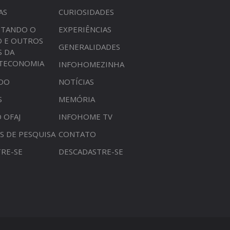
AS
CURIOSIDADES
STANDO O
EXPERIÊNCIAS
O E OUTROS
GENERALIDADES
S DA
OTECONOMIA
INFOHOMEZINHA
DO
NOTÍCIAS
S
MEMÓRIA
 OFAJ
INFOHOME TV
S DE PESQUISA
CONTATO
RE-SE
DESCADASTRE-SE