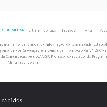
DE ALMEIDA
Entre em Contato
Facebook
Twitter
Yout
epartamento de Ciência da Informação da Universidade Estadua
ograma de Pós-Graduação em Ciência da Informação da UNESP/Marí
a da Comunicação pela ECA/USP. Professor colaborador do Program
iri - Mantenedor do Site.
s rápidos