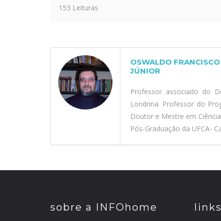
153 Leituras
OSWALDO FRANCISCO 
JÚNIOR
Professor associado do D
Londrina. Professor do Pr
Doutor e Mestre em Ciênci
Pós-Graduação da UFCA- Car
sobre a INFOhome
link