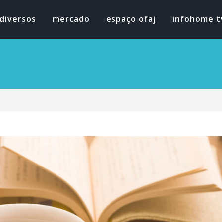
diversos
mercado
espaço ofaj
infohome t