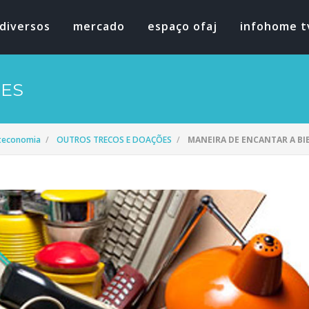
diversos
mercado
espaço ofaj
infohome t
ÕES
oteconomia
OUTROS TRECOS E DOAÇÕES
MANEIRA DE ENCANTAR A BIB