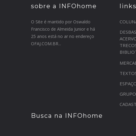
sobre a INFOhome
link
COLUN
O Site é mantido por Oswaldo
Francisco de Almeida Junior e há
DESBA
25 anos está no ar no endereço
ACERV
OFAJ.COM.BR...
TRECO
BIBLI
MERCA
TEXTO
ESPAÇO
GRUPO
CADAST
Busca na INFOhome