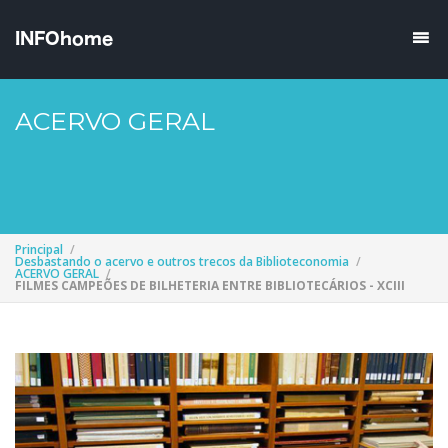
ACERVO GERAL
Principal
Desbastando o acervo e outros trecos da Biblioteconomia
ACERVO GERAL
FILMES CAMPEÕES DE BILHETERIA ENTRE BIBLIOTECÁRIOS - XCIII