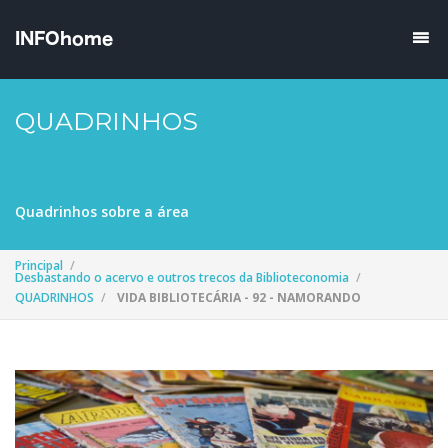
QUADRINHOS
Quadrinhos sobre a área
Principal
Desbastando o acervo e outros trecos da Biblioteconomia
QUADRINHOS
VIDA BIBLIOTECÁRIA - 92 - NAMORANDO